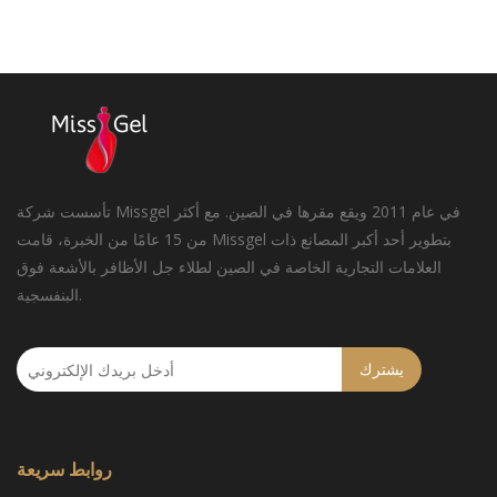
تأسست شركة Missgel في عام 2011 ويقع مقرها في الصين. مع أكثر
من 15 عامًا من الخبرة، قامت Missgel بتطوير أحد أكبر المصانع ذات
العلامات التجارية الخاصة في الصين لطلاء جل الأظافر بالأشعة فوق
البنفسجية.
يشترك
روابط سريعة