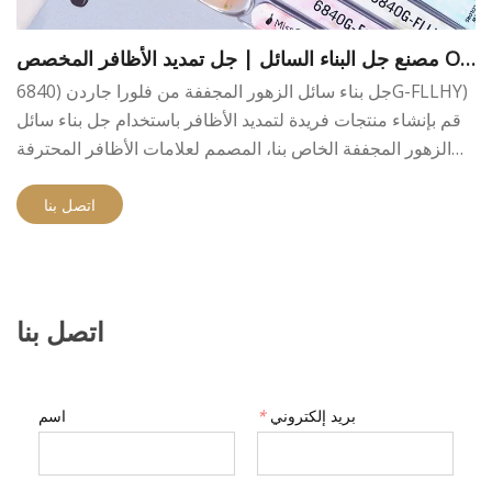
مصنع جل البناء السائل | جل تمديد الأظافر المخصص OE
M/ODM
جل بناء سائل الزهور المجففة من فلورا جاردن (6840G-FLLHY)
قم بإنشاء منتجات فريدة لتمديد الأظافر باستخدام جل بناء سائل
الزهور المجففة الخاص بنا، المصمم لعلامات الأظافر المحترفة
والموزعين وشركات منتجات التجميل التي تبحث عن حلول
مبتكرة لجل الأظافر OEM وODM. تجمع مجموعة فلورا جاردن
اتصل بنا
بين مكونات الزهور المجففة الحقيقية وتقنية جل البناء المتقدمة،
مما يوفر تأثيرًا بصريًا فريدًا وأداء تشكيل ممتاز وارتداء متين. مع
خيارات الألوان القابلة للتخصيص والتركيبة الاحترافية، فهو خيار
مثالي للعلامات التجارية التي تتطلع إلى توسيع جل البناء وجل
اتصل بنا
تمديد الأظافر ومجموعات منتجات الأظافر ذات العلامات التجارية
الخاصة.
بريد إلكتروني
*
اسم