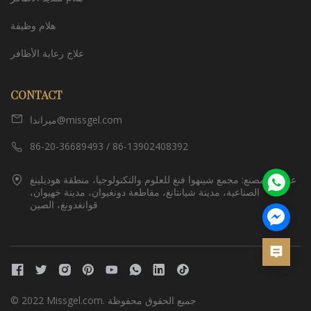
هلام وظيفة
علاج رعاية الأظافر
CONTACT
ميراندا@missgel.com
86-20-36689493 / 86-13902408392
عنوان المصنع: مجمع شينهوا فنغ للعلوم والتكنولوجيا، منطقة هوديلينغ
الصناعية، مدينة شيانتانغ، مقاطعة دونغيوان، مدينة خهيوان،
قوانغدونغ، الصين
© 2022 Missgel.com. جميع الحقوق محفوظة