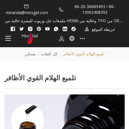
86-20-36689493 / 86-
13902408392
miranda@missgel.com
ملمعات جل وزيوت للبشرة خالية من HEMA وخالية من TPO من OEM/
Private Lable!
خريطة الموقع
تلميع الهلام القوي الأظافر
|
كل الفئات
|
مسكن
تلميع الهلام القوي الأظافر