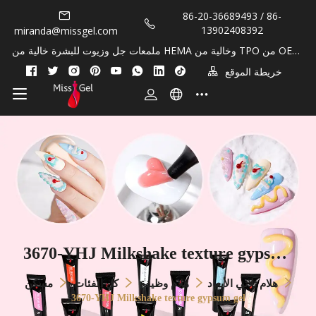
86-20-36689493 / 86-
13902408392
miranda@missgel.com
ملمعات جل وزيوت للبشرة خالية من HEMA وخالية من TPO من OEM/
Private Lable!
خريطة الموقع
3670-YHJ Milkshake texture gypsum
gel
هلام ثلاثي الأبعاد
هلام وظيفة
كل الفئات
مسكن
3670-YHJ Milkshake texture gypsum gel