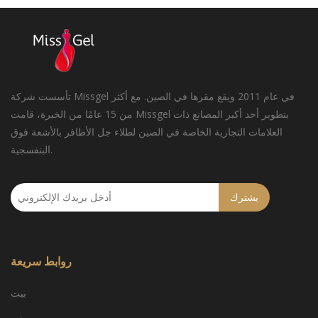
تأسست شركة Missgel في عام 2011 ويقع مقرها في الصين. مع أكثر
من 15 عامًا من الخبرة، قامت Missgel بتطوير أحد أكبر المصانع ذات
العلامات التجارية الخاصة في الصين لطلاء جل الأظافر بالأشعة فوق
البنفسجية.
يشترك
روابط سريعة
بيت