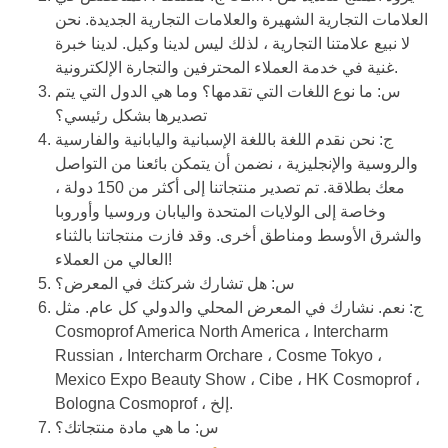
العلامات التجارية الشهيرة والعلامات التجارية الجديدة. نحن
لا نبيع علامتنا التجارية ، لذلك ليس لدينا وكيل. لدينا خبرة
غنية في خدمة العملاء المحترفين والتجارة الإلكترونية.
س: ما نوع اللغات التي تقدمها؟ وما هي الدول التي يتم
تصديرها بشكل رئيسي؟
ج: نحن نقدم اللغة باللغة الإسبانية واليابانية والفارسية
والروسية والإنجليزية ، نضمن أن يتمكن بائعنا من التواصل
معك بطلاقة. تم تصدير منتجاتنا إلى أكثر من 150 دولة ،
وخاصة إلى الولايات المتحدة واليابان وروسيا وأوروبا
والشرق الأوسط ومناطق أخرى. وقد فازت منتجاتنا بالثناء
العالي من العملاء!
س: هل تشارك شركتك في المعرض؟
ج: نعم. نشارك في المعرض المحلي والدولي كل عام. مثل
Cosmoprof America North America ، Intercharm
Russian ، Intercharm Orchare ، Cosme Tokyo ،
Mexico Expo Beauty Show ، Cibe ، HK Cosmoprof ،
Bologna Cosmoprof ، إلخ.
س: ما هي مادة منتجاتك؟