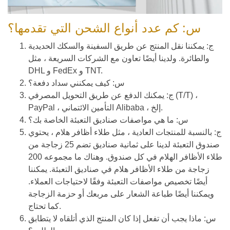
س: كم عدد أنواع الشحن التي تقدمها؟
ج: يمكننا نقل المنتج عن طريق السفينة والسكك الحديدية
والطائرة. ولدينا أيضًا تعاون مع الشركات السريعة ، مثل
DHL و FedEx و TNT.
س: كيف يمكنني سداد دفعة؟
ج: يمكنك الدفع عن طريق التحويل المصرفي (T/T) ،
PayPal ، التأمين الائتماني Alibaba ، إلخ.
س: ما هي مواصفات صناديق التعبئة الخاصة بك؟
ج: بالنسبة للمنتجات العادية ، مثل طلاء أظافر هلام ، يحتوي
صندوق التعبئة لدينا على ثمانية صناديق تضم 25 زجاجة من
طلاء الأظافر الهلام في كل صندوق. وهناك ما مجموعه 200
زجاجة من طلاء الأظافر هلام في صناديق التعبئة. يمكننا
أيضًا تخصيص مواصفات التعبئة وفقًا لاحتياجات العملاء.
ويمكننا أيضًا طباعة الشعار على مربعك أو حزمة الزجاجة
كما تحتاج.
س: ماذا يجب أن تفعل إذا كان المنتج الذي أتلقاه لا يتطابق