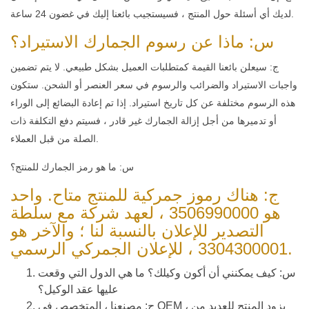
لديك أي أسئلة حول المنتج ، فسيستجيب بائعنا إليك في غضون 24 ساعة.
س: ماذا عن رسوم الجمارك الاستيراد؟
ج: سيعلن بائعنا القيمة كمتطلبات العميل بشكل طبيعي. لا يتم تضمين
واجبات الاستيراد والضرائب والرسوم في سعر العنصر أو الشحن. ستكون
هذه الرسوم مختلفة عن كل تاريخ استيراد. إذا تم إعادة البضائع إلى الوراء
أو تدميرها من أجل إزالة الجمارك غير قادر ، فسيتم دفع التكلفة ذات
الصلة من قبل العملاء.
س: ما هو رمز الجمارك للمنتج؟
ج: هناك رموز جمركية للمنتج متاح. واحد
هو 3506990000 ، لعهد شركة مع سلطة
التصدير للإعلان بالنسبة لنا ؛ والآخر هو
3304300001 ، للإعلان الجمركي الرسمي.
س: كيف يمكنني أن أكون وكيلك؟ ما هي الدول التي وقعت
عليها عقد الوكيل؟
ج: مصنعنا ، المتخصص في OEM ، يزود المنتج للعديد من