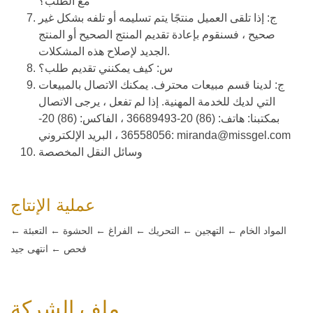
مع الطلب؟
ج: إذا تلقى العميل منتجًا يتم تسليمه أو تلفه بشكل غير
صحيح ، فسنقوم بإعادة تقديم المنتج الصحيح أو المنتج
الجديد لإصلاح هذه المشكلات.
س: كيف يمكنني تقديم طلب؟
ج: لدينا قسم مبيعات محترف. يمكنك الاتصال بالمبيعات
التي لديك للخدمة المهنية. إذا لم تفعل ، يرجى الاتصال
بمكتبنا: هاتف: (86) 20-36689493 ، الفاكس: (86) 20-
36558056 ، البريد الإلكتروني: miranda@missgel.com
وسائل النقل المخصصة
عملية الإنتاج
المواد الخام ← التهجين ← التحريك ← الفراغ ← الحشوة ← التعبئة ←
فحص ← انتهى جيد
ملف الشركة