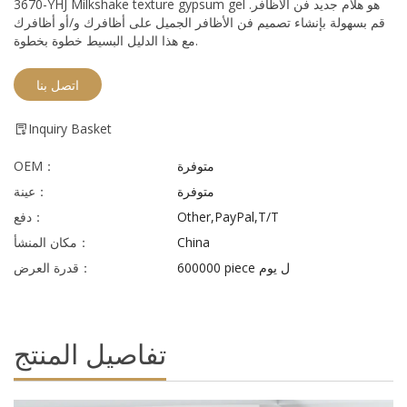
3670-YHJ Milkshake texture gypsum gel هو هلام جديد فن الأظافر.
قم بسهولة بإنشاء تصميم فن الأظافر الجميل على أظافرك و/أو أظافرك
مع هذا الدليل البسيط خطوة بخطوة.
اتصل بنا
Inquiry Basket
متوفرة
OEM：
متوفرة
عينة：
Other,PayPal,T/T
دفع：
China
مكان المنشأ：
600000 piece ل يوم
قدرة العرض：
تفاصيل المنتج