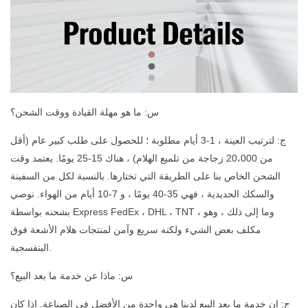
س: ما هو مهلة القيادة ووقت الشحن؟
ج: لترتيب العينة ، 1-3 أيام مطلوبة ؛ للحصول على طلب كبير عام (أقل
من 20،000 زجاجة من تلميع الهلام) ، هناك 15-25 يومًا. يعتمد وقت
الشحن الخاص بنا على الطريقة التي تختارها. بالنسبة لكل من السفينة
والسكك الحديدية ، فهي 35-40 يومًا ، و 7-10 أيام من الهواء. نوصي
بشحنه بواسطة Express FedEx ، DHL ، TNT ، وما إلى ذلك ، وهو
مكلف بعض الشيء ولكنه سريع وآمن لمنتجات هلام الأشعة فوق
البنفسجية.
س: ماذا عن خدمة ما بعد البيع؟
ج: إن خدمة ما بعد البيع لدينا هي واحدة من الأفضل في الصناعة. إذا كان