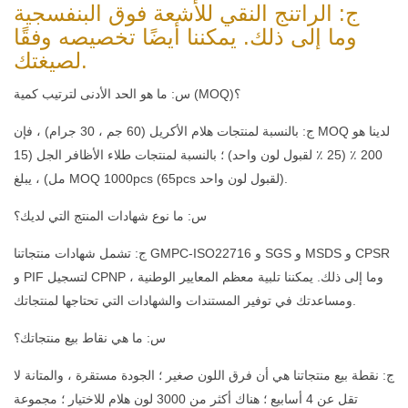
ج: الراتنج النقي للأشعة فوق البنفسجية
وما إلى ذلك. يمكننا أيضًا تخصيصه وفقًا
لصيغتك.
س: ما هو الحد الأدنى لترتيب كمية (MOQ)؟
ج: بالنسبة لمنتجات هلام الأكريل (60 جم ​​، 30 جرام) ، فإن MOQ لدينا هو
200 ٪ (25 ٪ لقبول لون واحد) ؛ بالنسبة لمنتجات طلاء الأظافر الجل (15
مل) ، يبلغ MOQ 1000pcs (65pcs لقبول لون واحد).
س: ما نوع شهادات المنتج التي لديك؟
ج: تشمل شهادات منتجاتنا GMPC-ISO22716 و SGS و MSDS و CPSR
و PIF لتسجيل CPNP ، وما إلى ذلك. يمكننا تلبية معظم المعايير الوطنية
ومساعدتك في توفير المستندات والشهادات التي تحتاجها لمنتجاتك.
س: ما هي نقاط بيع منتجاتك؟
ج: نقطة بيع منتجاتنا هي أن فرق اللون صغير ؛ الجودة مستقرة ، والمتانة لا
تقل عن 4 أسابيع ؛ هناك أكثر من 3000 لون هلام للاختيار ؛ مجموعة