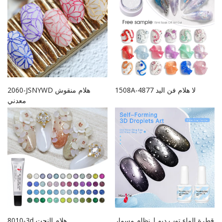
1508A-4877 لا هلام فن اليد
2060-JSNYWD هلام منقوش
معدني
قطرة الماء توب ديو | نظام مسمار
8010-3d هلام النحت