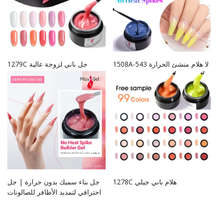
1508A-543 لا هلام منشئ الحرارة
1279C جل باني لزوجة عالية
1278C هلام باني جيلي
جل بناء سميك بدون حرارة | جل
احترافي لتمديد الأظافر للصالونات