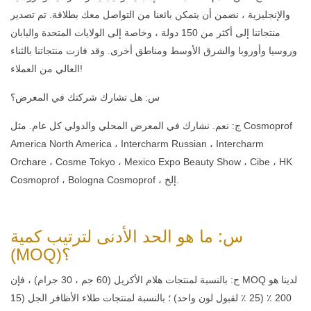
والإنجليزية ، نضمن أن يتمكن بائعنا من التواصل معك بطلاقة. تم تصدير
منتجاتنا إلى أكثر من 150 دولة ، وخاصة إلى الولايات المتحدة واليابان
وروسيا وأوروبا والشرق الأوسط ومناطق أخرى. وقد فازت منتجاتنا بالثناء
العالي من العملاء!
س: هل تشارك شركتك في المعرض؟
ج: نعم. نشارك في المعرض المحلي والدولي كل عام. مثل Cosmoprof
America North America ، Intercharm Russian ، Intercharm
Orchare ، Cosme Tokyo ، Mexico Expo Beauty Show ، Cibe ، HK
Cosmoprof ، Bologna Cosmoprof ، إلخ.
س: ما هو الحد الأدنى لترتيب كمية
(MOQ)؟
ج: بالنسبة لمنتجات هلام الأكريل (60 جم ​​، 30 جرام) ، فإن MOQ لدينا هو
200 ٪ (25 ٪ لقبول لون واحد) ؛ بالنسبة لمنتجات طلاء الأظافر الجل (15