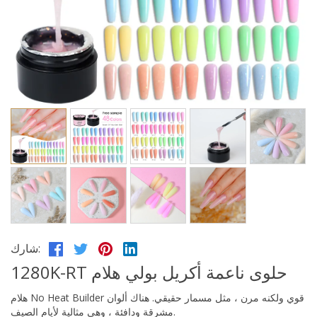
شارك:
1280K-RT حلوى ناعمة أكريل بولي هلام
هلام No Heat Builder قوي ولكنه مرن ، مثل مسمار حقيقي. هناك ألوان
مشرقة ودافئة ، وهي مثالية لأيام الصيف.