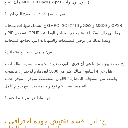
مل) ، يبلغ MOQ 1000pcs (65pcs لقبول لون واحد).
س: ما نوع شهادات المنتج التي لديك؟
ج: تشمل شهادات منتجاتنا GMPC-ISO22716 و SGS و MSDS و CPSR
و PIF لتسجيل CPNP ، وما إلى ذلك. يمكننا تلبية معظم المعايير الوطنية
ومساعدتك في توفير المستندات والشهادات التي تحتاجها لمنتجاتك.
س: ما هي نقاط بيع منتجاتك؟
ج: نقطة بيع منتجاتنا هي أن فرق اللون صغير ؛ الجودة مستقرة ، والمتانة لا
تقل عن 4 أسابيع ؛ هناك أكثر من 3000 لون هلام للاختيار ؛ مجموعة
واسعة من المنتجات المختارة ؛ الألوان المخصصة متوفرة. تتوفر خدمة
التصميم أيضًا ، يتم توفير خدمة بعد البيع بدوام كامل.
س: ماذا عن مراقبة الجودة؟
ج: لدينا قسم تفتيش جودة احترافي ،