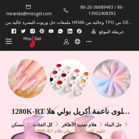
86-20-36689493 / 86-
13902408392
miranda@missgel.com
ملمعات جل وزيوت للبشرة خالية من HEMA وخالية من TPO من OEM/
Private Lable!
خريطة الموقع
1280K-RT حلوى ناعمة أكريل بولي هلا
م
جل البناء
هلام تمديد الأظافر
كل الفئات
مسكن
1280K-RT حلوى ناعمة أكريل بولي هلام