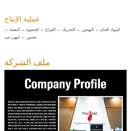
عملية الإنتاج
المواد الخام ← التهجين ← التحريك ← الفراغ ← الحشوة ← التعبئة ←
فحص ← انتهى جيد
ملف الشركة