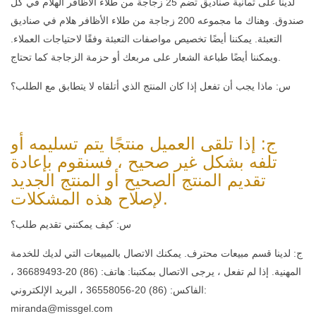
لدينا على ثمانية صناديق تضم 25 زجاجة من طلاء الأظافر الهلام في كل
صندوق. وهناك ما مجموعه 200 زجاجة من طلاء الأظافر هلام في صناديق
التعبئة. يمكننا أيضًا تخصيص مواصفات التعبئة وفقًا لاحتياجات العملاء.
ويمكننا أيضًا طباعة الشعار على مربعك أو حزمة الزجاجة كما تحتاج.
س: ماذا يجب أن تفعل إذا كان المنتج الذي أتلقاه لا يتطابق مع الطلب؟
ج: إذا تلقى العميل منتجًا يتم تسليمه أو
تلفه بشكل غير صحيح ، فسنقوم بإعادة
تقديم المنتج الصحيح أو المنتج الجديد
لإصلاح هذه المشكلات.
س: كيف يمكنني تقديم طلب؟
ج: لدينا قسم مبيعات محترف. يمكنك الاتصال بالمبيعات التي لديك للخدمة
المهنية. إذا لم تفعل ، يرجى الاتصال بمكتبنا: هاتف: (86) 20-36689493 ،
الفاكس: (86) 20-36558056 ، البريد الإلكتروني:
miranda@missgel.com