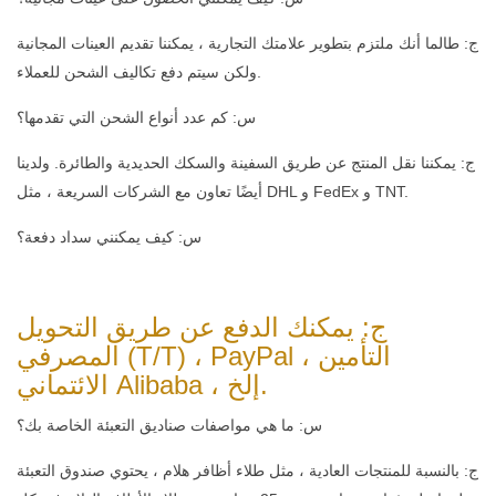
ج: طالما أنك ملتزم بتطوير علامتك التجارية ، يمكننا تقديم العينات المجانية
ولكن سيتم دفع تكاليف الشحن للعملاء.
س: كم عدد أنواع الشحن التي تقدمها؟
ج: يمكننا نقل المنتج عن طريق السفينة والسكك الحديدية والطائرة. ولدينا
أيضًا تعاون مع الشركات السريعة ، مثل DHL و FedEx و TNT.
س: كيف يمكنني سداد دفعة؟
ج: يمكنك الدفع عن طريق التحويل
المصرفي (T/T) ، PayPal ، التأمين
الائتماني Alibaba ، إلخ.
س: ما هي مواصفات صناديق التعبئة الخاصة بك؟
ج: بالنسبة للمنتجات العادية ، مثل طلاء أظافر هلام ، يحتوي صندوق التعبئة