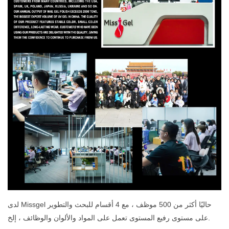
لدى Missgel حاليًا أكثر من 500 موظف ، مع 4 أقسام للبحث والتطوير
على مستوى رفيع المستوى تعمل على المواد والألوان والوظائف ، إلخ.