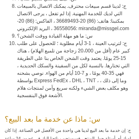
ج: لدينا قسم مبيعات محترف. يمكنك الاتصال بالمبيعات
التي لديك للخدمة المهنية. إذا لم تفعل ، يرجى الاتصال
بمكتبنا: هاتف: (86) 20-36689493 ، الفاكس: (86) 20-
36558056 ، البريد الإلكتروني: miranda@missgel.com
س: ما هو مهلة القيادة ووقت الشحن؟
ج: لترتيب العينة ، 1-3 أيام مطلوبة ؛ للحصول على طلب
كبير عام (أقل من 20،000 زجاجة من تلميع الهلام) ، هناك
15-25 يومًا. يعتمد وقت الشحن الخاص بنا على الطريقة
التي تختارها. بالنسبة لكل من السفينة والسكك الحديدية ،
فهي 35-40 يومًا ، و 7-10 أيام من الهواء. نوصي بشحنه
بواسطة Express FedEx ، DHL ، TNT ، وما إلى ذلك ،
وهو مكلف بعض الشيء ولكنه سريع وآمن لمنتجات هلام
الأشعة فوق البنفسجية.
س: ماذا عن خدمة ما بعد البيع؟
ج: إن خدمة ما بعد البيع لدينا هي واحدة من الأفضل في الصناعة. إذا كان
لديك أي أسئلة حول المنتج ، فسيستجيب بائعنا إليك في غضون 24 ساعة.