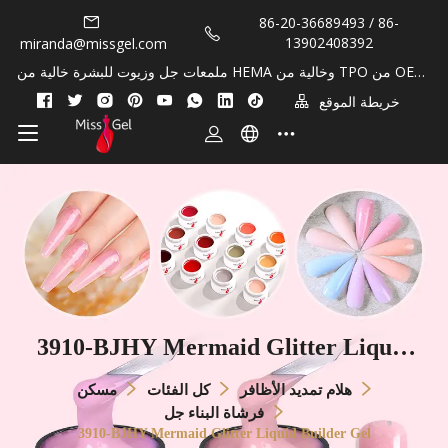
86-20-36689493 / 86-
13902408392
miranda@missgel.com
ملمعات جل وزيوت للبشرة خالية من HEMA وخالية من TPO من OEM/
Private Lable!
خريطة الموقع
3910-BJHY Mermaid Glitter Liquid
Builder Gel
هلام تمديد الأظافر
كل الفئات
مسكن
فرشاة البناء جل
3910-BJHY Mermaid Glitter Liquid Builder Gel