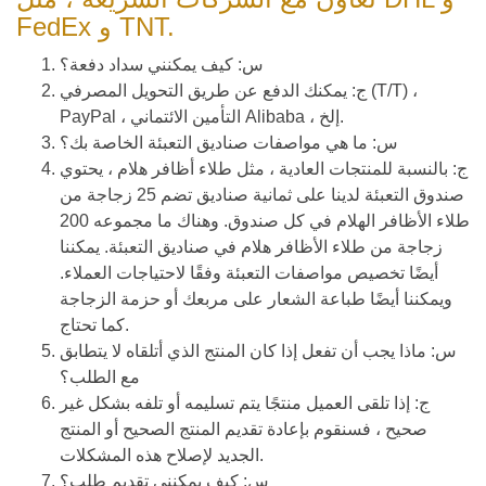
FedEx و TNT.
س: كيف يمكنني سداد دفعة؟
ج: يمكنك الدفع عن طريق التحويل المصرفي (T/T) ،
PayPal ، التأمين الائتماني Alibaba ، إلخ.
س: ما هي مواصفات صناديق التعبئة الخاصة بك؟
ج: بالنسبة للمنتجات العادية ، مثل طلاء أظافر هلام ، يحتوي
صندوق التعبئة لدينا على ثمانية صناديق تضم 25 زجاجة من
طلاء الأظافر الهلام في كل صندوق. وهناك ما مجموعه 200
زجاجة من طلاء الأظافر هلام في صناديق التعبئة. يمكننا
أيضًا تخصيص مواصفات التعبئة وفقًا لاحتياجات العملاء.
ويمكننا أيضًا طباعة الشعار على مربعك أو حزمة الزجاجة
كما تحتاج.
س: ماذا يجب أن تفعل إذا كان المنتج الذي أتلقاه لا يتطابق
مع الطلب؟
ج: إذا تلقى العميل منتجًا يتم تسليمه أو تلفه بشكل غير
صحيح ، فسنقوم بإعادة تقديم المنتج الصحيح أو المنتج
الجديد لإصلاح هذه المشكلات.
س: كيف يمكنني تقديم طلب؟