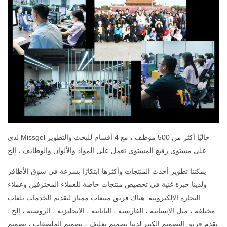
لدى Missgel حاليًا أكثر من 500 موظف ، مع 4 أقسام للبحث والتطوير
على مستوى رفيع المستوى تعمل على المواد والألوان والوظائف ، إلخ.
يمكننا تطوير أحدث المنتجات وأكثرها ابتكارًا بسرعة في سوق الأظافر
ولدينا خبرة غنية في تخصيص منتجات خاصة للعملاء المحترفين وعملاء
التجارة الإلكترونية. هناك فريق مبيعات ممتاز لتقديم الخدمات بلغات
مختلفة ، مثل الإسبانية ، الفارسية ، اليابانية ، الإنجليزية ، الروسية ، إلخ ؛
يقدم فريق التصميم الكبير لدينا تصميم تغليف ، تصميم الملصقات ، تصميم