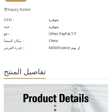
Inquiry Basket
متوفرة
OEM：
متوفرة
عينة：
Other,PayPal,T/T
دفع：
China
مكان المنشأ：
600000 piece ل يوم
قدرة العرض：
تفاصيل المنتج