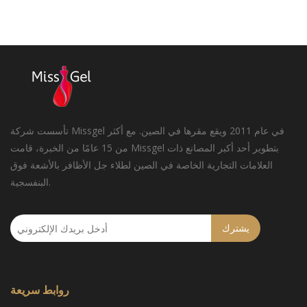
تأسست شركة Missgel في عام 2011 ويقع مقرها في الصين. مع أكثر
من 15 عامًا من الخبرة، قامت Missgel بتطوير أحد أكبر المصانع ذات
العلامات التجارية الخاصة في الصين لطلاء جل الأظافر بالأشعة فوق
البنفسجية.
يشترك
روابط سريعة