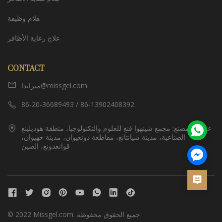
هلام وظيفة
علاج رعاية الأظافر
CONTACT
ميراندا@missgel.com
86-20-36689493 / 86-13902408392
عنوان المصنع: مجمع شينهوا فنغ للعلوم والتكنولوجيا، منطقة هوديلينغ
الصناعية، مدينة شيانتانغ، مقاطعة دونغيوان، مدينة خهيوان،
قوانغدونغ، الصين
© 2022 Missgel.com. جميع الحقوق محفوظة