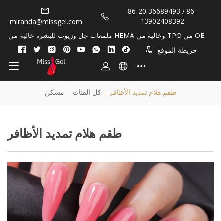
86-20-36689493 / 86-
13902408392
miranda@missgel.com
ملمعات جل وزيوت للبشرة خالية من HEMA وخالية من TPO من OEM/
Private Lable!
خريطة الموقع
طقم هلام تمديد الأظافر
|
كل الفئات
|
مسكن
طقم هلام تمديد الأظافر